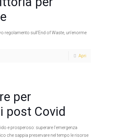
ttoria per
re
nuovo regolamento sull’End of Waste, un’enorme
Apri
re per
si post Covid
florido e prosperoso: superare l’emergenza
co che sappia preservare nel tempo le risorse