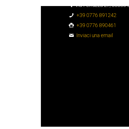
Via Ferrazza 27, 03030 B
+39 0776 891242
+39 0776 890461
Inviaci una email