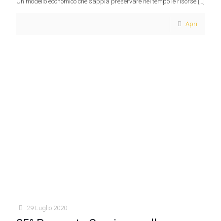
Un modello economico che sappia preservare nel tempo le risorse
[…]
Apri
29 Luglio 2020