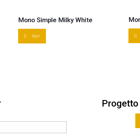
Mon
Mono Simple Milky White
Apri
r
Progetto