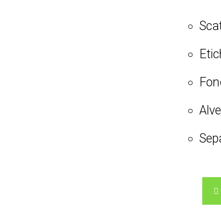
Scat
Etic
Fon
Alve
Sepa