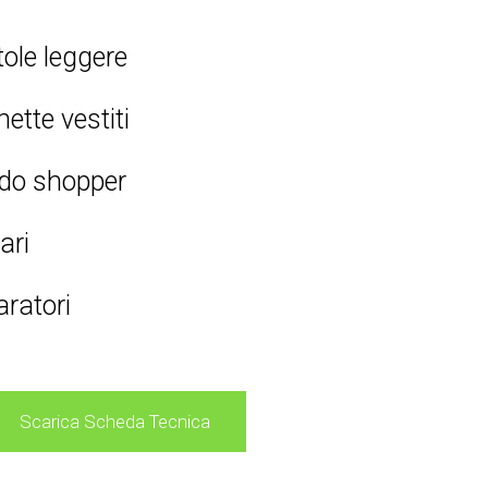
ole leggere
hette vestiti
do shopper
ari
ratori
Scarica Scheda Tecnica